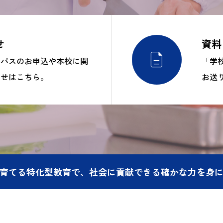
せ
資料

ンパスのお申込や本校に関
「学
わせはこちら。
お送
育てる特化型教育で、社会に貢献できる確かな力を身