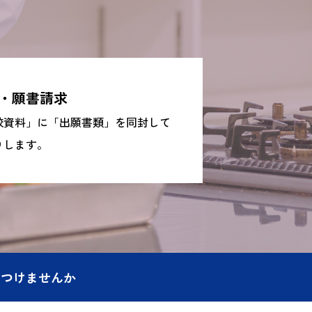
・願書請求
校資料」に「出願書類」を同封して
りします。
につけませんか