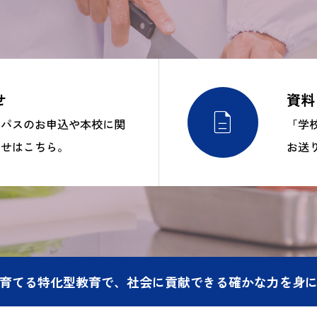
せ
資料

ンパスのお申込や本校に関
「学
わせはこちら。
お送
育てる特化型教育で、社会に貢献できる確かな力を身