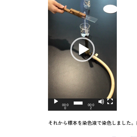
プ
レ
ー
ヤ
ー
00:0
00:0
0
2
それから標本を染色液で染色しました。