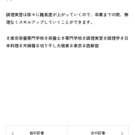
調理実習は徐々に難易度が上がっていくので、卒業までの間、無
理なくスキルアップしていくことができます。
♯東京栄養専門学校♯栄養士♯専門学校♯調理実習♯調理学♯日
本料理♯天婦羅♯切り干し大根煮♯東京♯西新宿
前の記事
次の記事