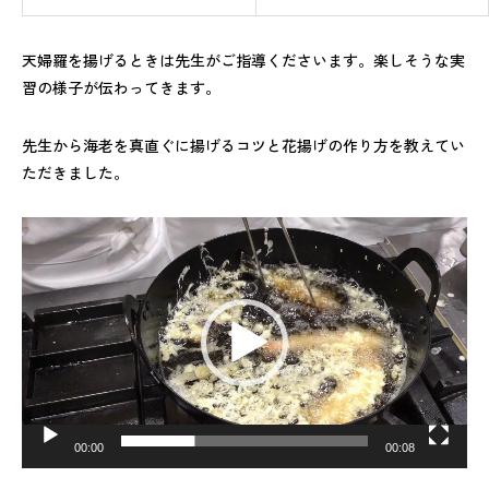
天婦羅を揚げるときは先生がご指導くださいます。楽しそうな実
習の様子が伝わってきます。
先生から海老を真直ぐに揚げるコツと花揚げの作り方を教えてい
ただきました。
動
画
プ
レ
ー
ヤ
ー
00:00
00:08