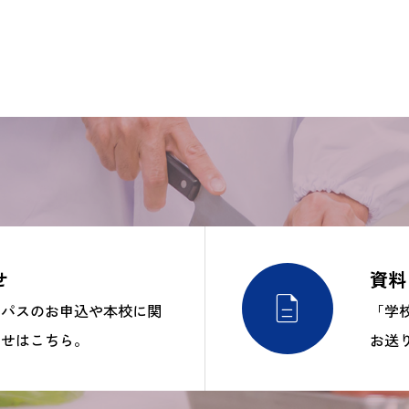
せ
資料

ンパスのお申込や本校に関
「学
わせはこちら。
お送