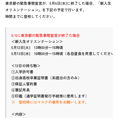
東京都の緊急事態宣言が、5月6日(水)に終了した場合、「新入生
オリエンテーション」を下記の予定で行います。
時間までに登校してください。
5/6に東京都の緊急事態宣言が終了た場合
＜新入生オリエンテーション＞
5月12日(火)　13時00分〜15時頃
5月13日(水)　10時00分〜15時頃（各自昼食を用意してください
＜12日の持ち物＞
①入学許可書
②出身高校卒業証明書（未提出の方のみ）
③保証人誓約書
④筆記用具
⑤印鑑（通学証明書発行手続等に使用します）
※　登校時にはマスクの着用をお願いします。
＜内容＞